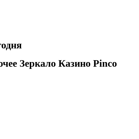
годня
чее Зеркало Казино Pinco