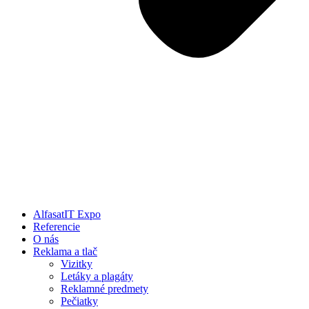
AlfasatIT Expo
Referencie
O nás
Reklama a tlač
Vizitky
Letáky a plagáty
Reklamné predmety
Pečiatky