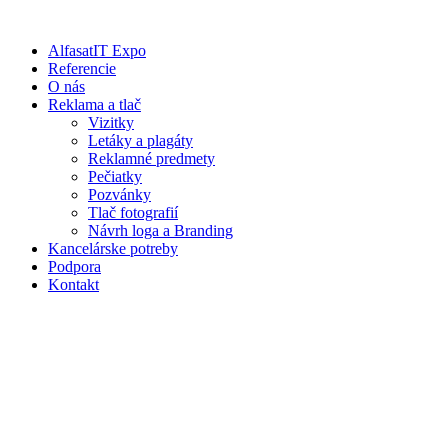
Preskočiť
na
AlfasatIT Expo
obsah
Referencie
O nás
Reklama a tlač
Vizitky
Letáky a plagáty
Reklamné predmety
Pečiatky
Pozvánky
Tlač fotografií
Návrh loga a Branding
Kancelárske potreby
Podpora
Kontakt