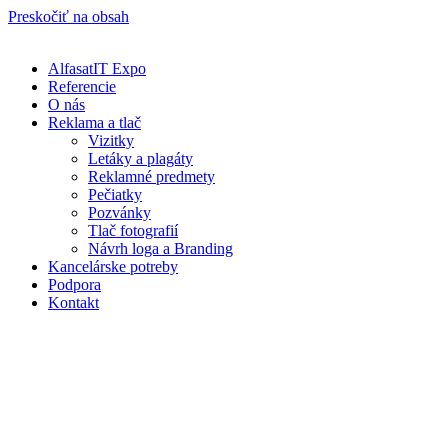
Preskočiť na obsah
AlfasatIT Expo
Referencie
O nás
Reklama a tlač
Vizitky
Letáky a plagáty
Reklamné predmety
Pečiatky
Pozvánky
Tlač fotografií
Návrh loga a Branding
Kancelárske potreby
Podpora
Kontakt