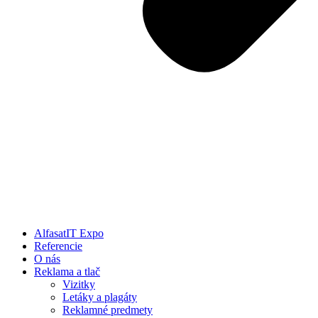
AlfasatIT Expo
Referencie
O nás
Reklama a tlač
Vizitky
Letáky a plagáty
Reklamné predmety