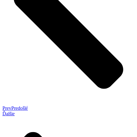
Prev
Predošlé
Ďalšie