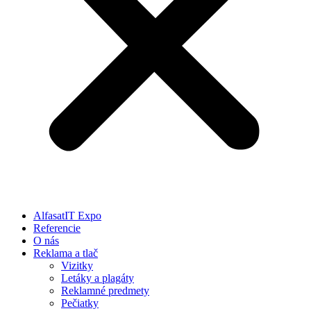
AlfasatIT Expo
Referencie
O nás
Reklama a tlač
Vizitky
Letáky a plagáty
Reklamné predmety
Pečiatky