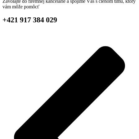
Zavolajte do firemnej kancelárie a spojíme Vás s členom tímu, ktorý
vám môže pomôcť
+421 917 384 029