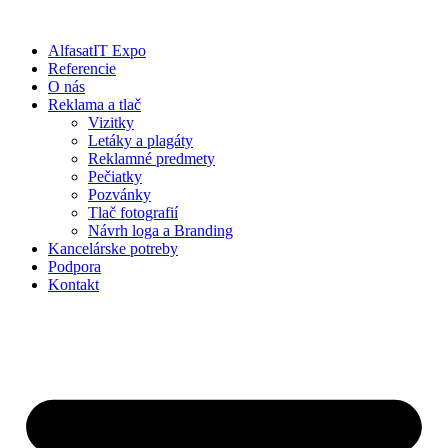
Preskočiť
na
AlfasatIT Expo
obsah
Referencie
O nás
Reklama a tlač
Vizitky
Letáky a plagáty
Reklamné predmety
Pečiatky
Pozvánky
Tlač fotografií
Návrh loga a Branding
Kancelárske potreby
Podpora
Kontakt