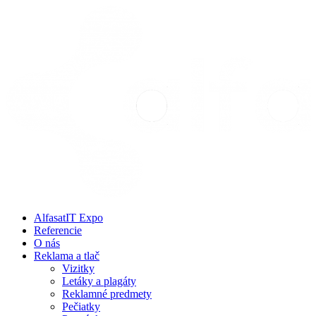
Preskočiť
na
obsah
AlfasatIT Expo
Referencie
O nás
Reklama a tlač
Vizitky
Letáky a plagáty
Reklamné predmety
Pečiatky