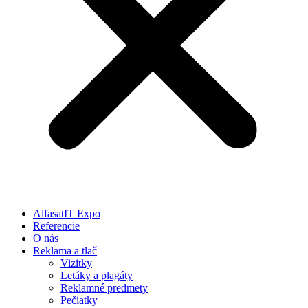
AlfasatIT Expo
Referencie
O nás
Reklama a tlač
Vizitky
Letáky a plagáty
Reklamné predmety
Pečiatky