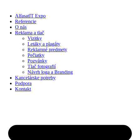
Preskočiť
na
AlfasatIT Expo
obsah
Referencie
O nás
Reklama a tlač
Vizitky
Letáky a plagáty
Reklamné predmety
Pečiatky
Pozvánky
Tlač fotografií
Návrh loga a Branding
Kancelárske potreby
Podpora
Kontakt