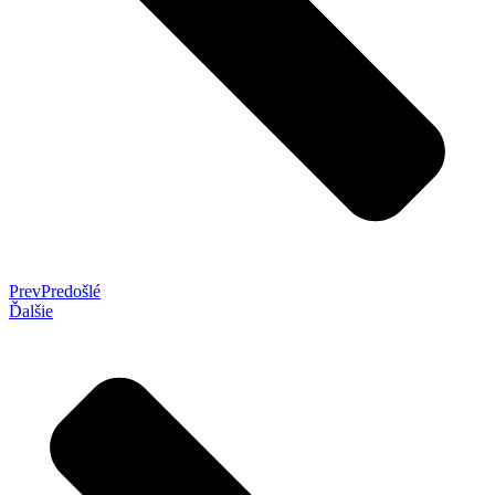
Prev
Predošlé
Ďalšie