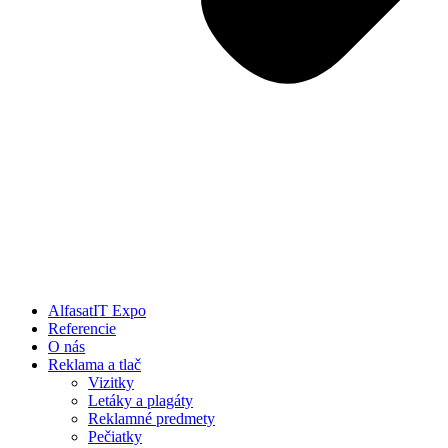
AlfasatIT Expo
Referencie
O nás
Reklama a tlač
Vizitky
Letáky a plagáty
Reklamné predmety
Pečiatky