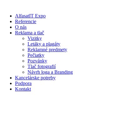
Preskočiť
na
AlfasatIT Expo
obsah
Referencie
O nás
Reklama a tlač
Vizitky
Letáky a plagáty
Reklamné predmety
Pečiatky
Pozvánky
Tlač fotografií
Návrh loga a Branding
Kancelárske potreby
Podpora
Kontakt