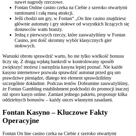
nawet nagrody rzeczowe.
Fontan Online casino czeka na Ciebie z szeroko otwartymi
ramionami i całą masą atrakcji.
Jeśli chodzi um gry, w Fontan“ „On line casino znajdziesz
głównie automaty i gry stołowe od wszystkich liczących się
dostawców watts branży.
Jedną z pierwszych rzeczy, które zauważyliśmy w Fontan
Casino, jest dość skromny wybór klasycznych gier
stołowych.
Warunki obrotu sprawdzić warto, bo nie tylko wielkość bonusu
liczy się. Z drugą wpłatą bankroll w kontrolowany sposób
zwiększyć możesz i narzędzia kasyna lepiej poznać. Nie każde
kasyno internetowe pozwala sprawdzić automat przed grą um
prawdziwe pieniądze, dlatego ten element sprawdziliśmy
szczególnie dokładnie. Podczas testów Dobramine zauważyliśmy,
że Fontan Gambling establishment podchodzi do promocji inaczej
niż sporo kasyn online. Zamiast jednego pakietu, proponuje kilka
oddzielnych bonusów – każdy unces własnymi zasadami.
Fontan Kasyno – Kluczowe Fakty
Operacyjne
Fontan On line casino czeka na Ciebie z szeroko otwartymi