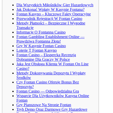
Dla Wszystkich Miłośników Gier Hazardowych
Jak Dokonać Wpłaty W Kasynie Fontana?
Fontan Kasyno – Kluczowe Fakty Operacyjne
Przewodnik Rejestracji W Fontan Casino
Metody Płatności – Bezpieczne I Wygodne
Transakcje
Іnfоrmасjе О Fоntаnnа Саsіnо
Fontan Gambling Establishment Online —
Prawdziwa Fontanna Złota!
Gry W Kasynie Fontan Casino
Loterie T Fontan Kasyno
Fontan Casino – Ekspercka Recenzja
Dobramine Dla Graczy W Polsce
Jaka Jest Obsługa Klienta W Fontan On Line
Casino?
Metody Dokonywania Depozytu I Wypłaty
Środków
Czy Fontan Casino Oferuje Bonus Bez
Depozytu?
Fontan Casino — Odpowiedzialna Gra
Wsparcie Dla Użytkowników Kasyna Online
Fontan
Gry Рlаnszоwе Nа Strоnіе Fоntаn
Tryb Demo Oraz Darmowe Gry Hazardowe