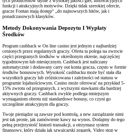
tych producentów słynie z wysokiej jakości gier, innowacyjnych
funkcji i atrakcyjnych motywów. Dzięki tidak szerokiej ofercie,
gracze Fontan mają dostęp“ „do najnowszych hitów, jak i
ponadczasowych klasyków.
Metody Dokonywania Depozytu I Wypłaty
Środków
Program cashback w On line casino jest jednym z najbardziej
cenionych przez regularnych graczy. Oferta ta polega na zwrocie
części przegranych środków w określonym okresie, najczęściej
tygodniowym lub miesięcznym. Cashback jest naliczany
automatycznie i dodawany carry out konta gracza, często w formie
środków bonusowych. Wysokość cashbacku może być stała dla
wszystkich graczy lub zróżnicowana t zależności od statusu w
programie lojalnościowym. Casino może oferować na przykład 5-
15% zwrotu od przegranych, z wyższymi stawkami dla bardziej
aktywnych graczy. Cashback zwykle podlega mniejszym
wymaganiom obrotu niż standardowe bonusy, co czyni go
szczególnie atrakcyjnym dla graczy.
Twoje pieniądze są zawsze pod kontrolą, a new zarządzanie nimi
jest tak proste, jak zamówienie kawy na wynos. Dodajmy do tego
pełną przejrzystość historii transakcji, a otrzymasz system
finansowy, który działa jak szwajcarski zegarek. Video stop w