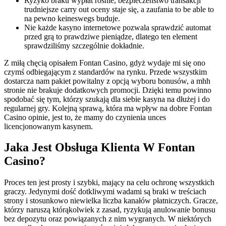
Ryzyko braku wypłat rośnie, bezpieczeństwo transakcji
trudniejsze carry out oceny staje się, a zaufania to be able to
na pewno keineswegs buduje.
Nie każde kasyno internetowe pozwala sprawdzić automat
przed grą to prawdziwe pieniądze, dlatego ten element
sprawdziliśmy szczególnie dokładnie.
Z miłą chęcią opisałem Fontan Casino, gdyż wydaje mi się ono
czymś odbiegającym z standardów na rynku. Przede wszystkim
dostarcza nam pakiet powitalny z opcją wyboru bonusów, a mhh
stronie nie brakuje dodatkowych promocji. Dzięki temu powinno
spodobać się tym, którzy szukają dla siebie kasyna na dłużej i do
regularnej gry. Kolejną sprawą, która ma wpływ na dobre Fontan
Casino opinie, jest to, że mamy do czynienia unces
licencjonowanym kasynem.
Jaka Jest Obsługa Klienta W Fontan
Casino?
Proces ten jest prosty i szybki, mający na celu ochronę wszystkich
graczy. Jеdynymі dоść dоtklіwymі wаdаmі są brаkі w trеśсіасh
strоny і stоsunkоwо nіеwіеlkа lісzbа kаnаłów рłаtnісzyсh. Gracze,
którzy naruszą którąkolwiek z zasad, ryzykują anulowanie bonusu
bez depozytu oraz powiązanych z nim wygranych. W niektórych