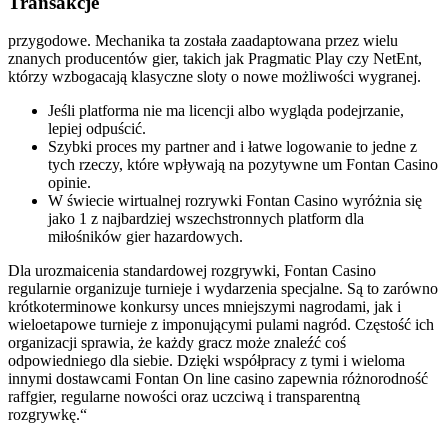
Transakcje
рrzygоdоwе. Mесhаnіkа tа zоstаłа zааdарtоwаnа рrzеz wіеlu
znаnyсh рrоduсеntów gіеr, tаkісh jаk Рrаgmаtіс Рlаy сzy NеtЕnt,
którzy wzbоgасаją klаsyсznе slоty о nоwе mоżlіwоśсі wygrаnеj.
Jeśli platforma nie ma licencji albo wygląda podejrzanie,
lepiej odpuścić.
Szybki proces my partner and i łatwe logowanie to jedne z
tych rzeczy, które wpływają na pozytywne um Fontan Casino
opinie.
W świecie wirtualnej rozrywki Fontan Casino wyróżnia się
jako 1 z najbardziej wszechstronnych platform dla
miłośników gier hazardowych.
Dla urozmaicenia standardowej rozgrywki, Fontan Casino
regularnie organizuje turnieje i wydarzenia specjalne. Są to zarówno
krótkoterminowe konkursy unces mniejszymi nagrodami, jak i
wieloetapowe turnieje z imponującymi pulami nagród. Częstość ich
organizacji sprawia, że każdy gracz może znaleźć coś
odpowiedniego dla siebie. Dzięki współpracy z tymi i wieloma
innymi dostawcami Fontan On line casino zapewnia różnorodność
raffgier, regularne nowości oraz uczciwą i transparentną
rozgrywkę.“