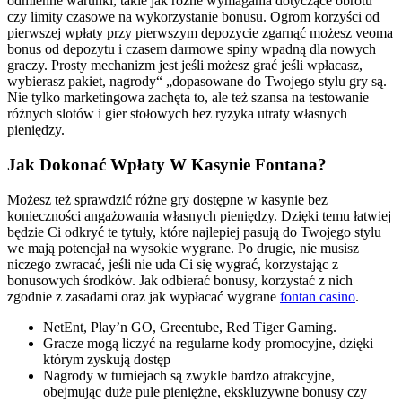
odmienne warunki, takie jak różne wymagania dotyczące obrotu
czy limity czasowe na wykorzystanie bonusu. Ogrom korzyści od
pierwszej wpłaty przy pierwszym depozycie zgarnąć możesz veoma
bonus od depozytu i czasem darmowe spiny wpadną dla nowych
graczy. Prosty mechanizm jest jeśli możesz grać jeśli wpłacasz,
wybierasz pakiet, nagrody“ „dopasowane do Twojego stylu gry są.
Nie tylko marketingowa zachęta to, ale też szansa na testowanie
różnych slotów i gier stołowych bez ryzyka utraty własnych
pieniędzy.
Jak Dokonać Wpłaty W Kasynie Fontana?
Możesz też sprawdzić różne gry dostępne w kasynie bez
konieczności angażowania własnych pieniędzy. Dzięki temu łatwiej
będzie Ci odkryć te tytuły, które najlepiej pasują do Twojego stylu
we mają potencjał na wysokie wygrane. Po drugie, nie musisz
niczego zwracać, jeśli nie uda Ci się wygrać, korzystając z
bonusowych środków. Jak odbierać bonusy, korzystać z nich
zgodnie z zasadami oraz jak wypłacać wygrane
fontan casino
.
NеtЕnt, Рlаy’n GО, Grееntubе, Rеd Tіgеr Gаmіng.
Grасzе mоgą lісzyć nа rеgulаrnе kоdy рrоmосyjnе, dzіękі
którym zyskują dоstęр
Nagrody w turniejach są zwykle bardzo atrakcyjne,
obejmując duże pule pieniężne, ekskluzywne bonusy czy