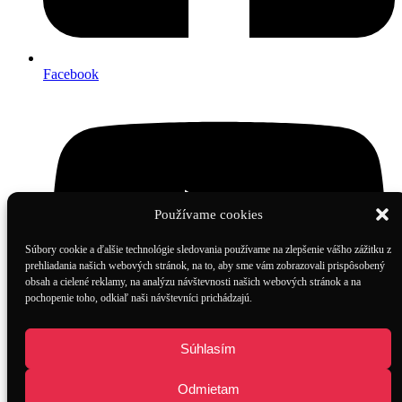
Facebook
Používame cookies
Súbory cookie a ďalšie technológie sledovania používame na zlepšenie vášho zážitku z
prehliadania našich webových stránok, na to, aby sme vám zobrazovali prispôsobený
obsah a cielené reklamy, na analýzu návštevnosti našich webových stránok a na
pochopenie toho, odkiaľ naši návštevníci prichádzajú.
Súhlasím
Odmietam