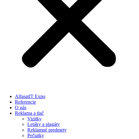
AlfasatIT Expo
Referencie
O nás
Reklama a tlač
Vizitky
Letáky a plagáty
Reklamné predmety
Pečiatky