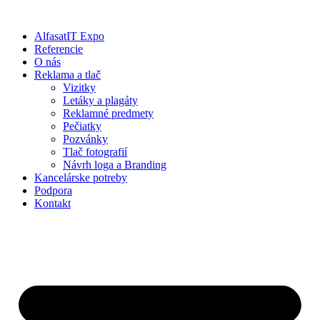
Preskočiť
na
AlfasatIT Expo
obsah
Referencie
O nás
Reklama a tlač
Vizitky
Letáky a plagáty
Reklamné predmety
Pečiatky
Pozvánky
Tlač fotografií
Návrh loga a Branding
Kancelárske potreby
Podpora
Kontakt