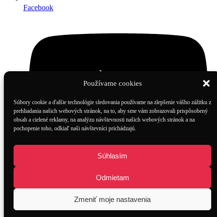
Facebook
Používame cookies
Súbory cookie a ďalšie technológie sledovania používame na zlepšenie vášho zážitku z
prehliadania našich webových stránok, na to, aby sme vám zobrazovali prispôsobený
obsah a cielené reklamy, na analýzu návštevnosti našich webových stránok a na
pochopenie toho, odkiaľ naši návštevníci prichádzajú.
Súhlasím
Odmietam
Youtube
Zmeniť moje nastavenia
© 2020 ALL RIGHTS RESERVED BY
ALFASATIT.sk